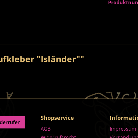
Produktnu
fkleber "Isländer""
Shopservice
Informat
iderrufen
AGB
Impressum
Widerrufsrecht
Versand un