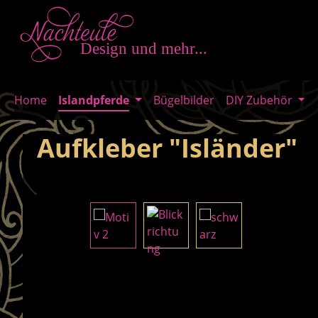
m Hauptinhalt springen
Zur Suche springen
Zur Hauptnavigation springen
Home
Islandpferde
Bügelbilder
DIY Zubehör
Aufkleber "Isländer"
Bildergalerie überspringen