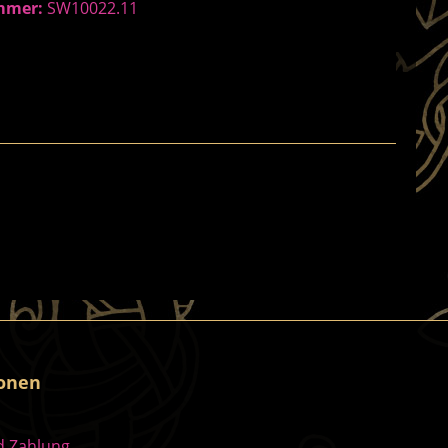
mmer:
SW10022.11
ionen
d Zahlung