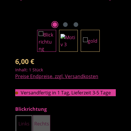
Regulärer Preis:
6,00 €
Inhalt:
1 Stück
Preise Endpreise. zzgl. Versandkosten
Versandfertig in 1 Tag, Lieferzeit 3-5 Tage
auswählen
Blickrichtung
Links
Rechts