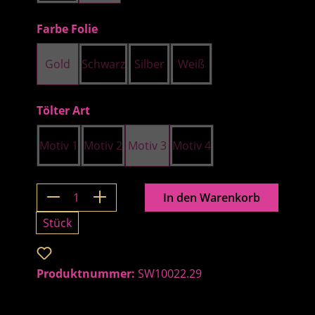
auswählen
Farbe Folie
Gold
Schwarz
Silber
Weiß
auswählen
Tölter Art
Motiv 1
Motiv 2
Motiv 3
Motiv 4
Produkt Anzahl: Gib den gewünschten 
In den Warenkorb
Stück
Zum Merkzettel hinzufügen
Produktnummer:
SW10022.29