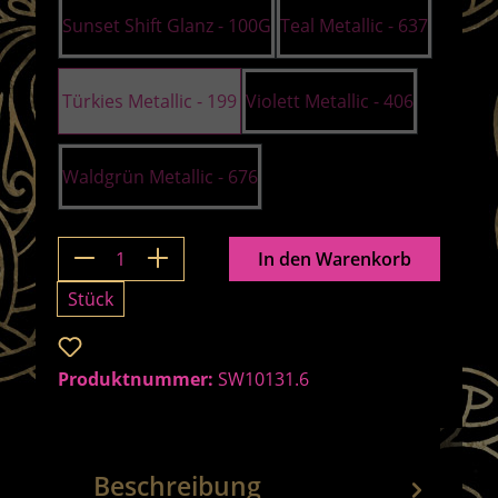
Sunset Shift Glanz - 100G
Teal Metallic - 637
Türkies Metallic - 199
Violett Metallic - 406
Waldgrün Metallic - 676
Produkt Anzahl: Gib den gewünschten 
In den Warenkorb
Stück
Zum Merkzettel hinzufügen
Produktnummer:
SW10131.6
Beschreibung