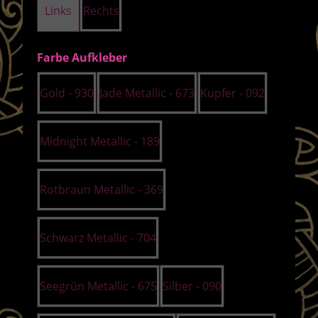
Links
Rechts
auswählen
Farbe Aufkleber
Gold - 930
Jade Metallic - 673
Kupfer - 092
Midnight Metallic - 189
Rotbraun Metallic - 369
Schwarz Metallic - 704
Seegrün Metallic - 675
Silber - 090