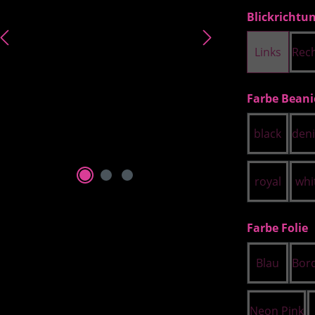
Blickrichtu
Links
Rec
Farbe Beani
black
den
royal
whi
a
Farbe Folie
Blau
Bor
Neon Pink