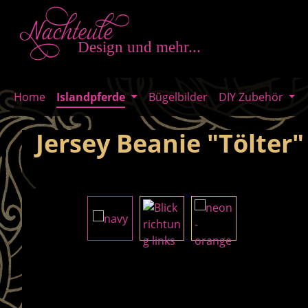
m Hauptinhalt springen
Zur Suche springen
Zur Hauptnavigation springen
Home
Islandpferde
Bügelbilder
DIY Zubehör
Jersey Beanie "Tölter"
Bildergalerie überspringen