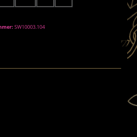
tel hinzufügen
mmer:
SW10003.104