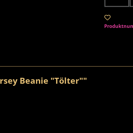
Zum Merkzet
Produktnu
rsey Beanie "Tölter""