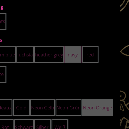
auswählen
ng
hts
auswählen
e
im blue
fuchsia
heather grey
navy
red
te
uswählen
deaux
Gold
Neon Gelb
Neon Grün
Neon Orange
Rot
Schwarz
Silber
Weiß