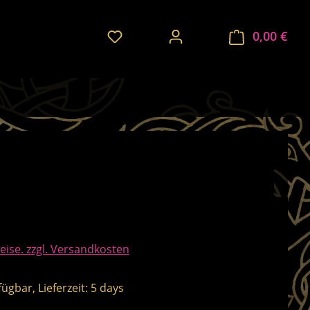
Du hast 0 Produkte auf dem Merkze
0,00 €
Ware
Beechfield
is:
eise. zzgl. Versandkosten
ügbar, Lieferzeit: 5 days