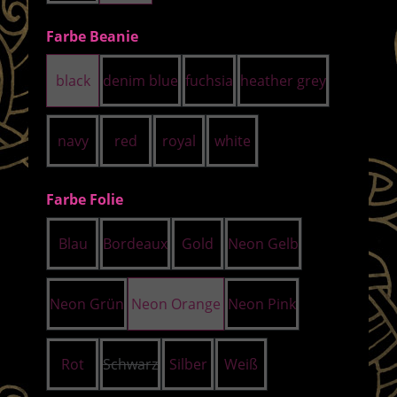
auswählen
Farbe Beanie
black
denim blue
fuchsia
heather grey
navy
red
royal
white
auswählen
Farbe Folie
Blau
Bordeaux
Gold
Neon Gelb
Neon Grün
Neon Orange
Neon Pink
Rot
Schwarz
Silber
Weiß
(Diese Option ist zurzeit nicht verfügbar.)