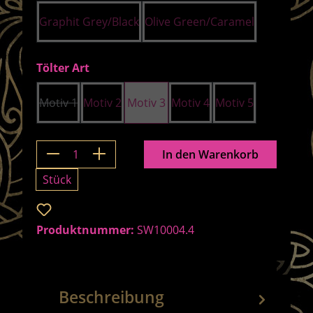
Graphit Grey/Black
Olive Green/Caramel
auswählen
Tölter Art
Motiv 1
Motiv 2
Motiv 3
Motiv 4
Motiv 5
(Diese Option ist zurzeit nicht verfügbar.)
Produkt Anzahl: Gib den gewünschten 
In den Warenkorb
Stück
Zum Merkzettel hinzufügen
Produktnummer:
SW10004.4
Beschreibung