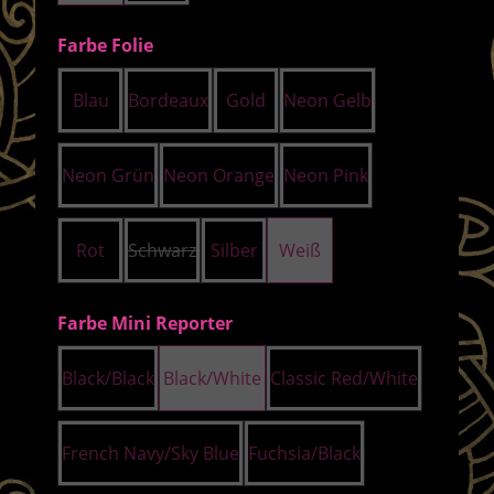
auswählen
Farbe Folie
Blau
Bordeaux
Gold
Neon Gelb
Neon Grün
Neon Orange
Neon Pink
Rot
Schwarz
Silber
Weiß
(Diese Option ist zurzeit nicht verfügbar.)
auswählen
Farbe Mini Reporter
Black/Black
Black/White
Classic Red/White
French Navy/Sky Blue
Fuchsia/Black