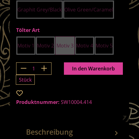
Graphit Grey/Black
Olive Green/Caramel
auswählen
Tölter Art
Motiv 1
Motiv 2
Motiv 3
Motiv 4
Motiv 5
Produkt Anzahl: Gib den gewünschten 
In den Warenkorb
Stück
Zum Merkzettel hinzufügen
Produktnummer:
SW10004.414
Beschreibung