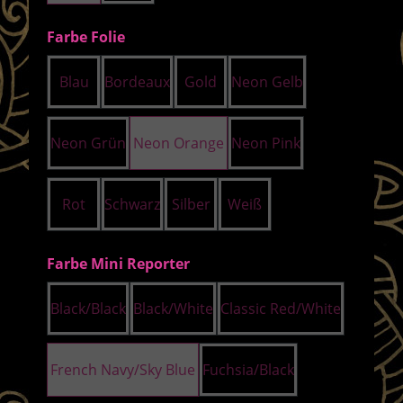
auswählen
Farbe Folie
Blau
Bordeaux
Gold
Neon Gelb
Neon Grün
Neon Orange
Neon Pink
Rot
Schwarz
Silber
Weiß
auswählen
Farbe Mini Reporter
Black/Black
Black/White
Classic Red/White
French Navy/Sky Blue
Fuchsia/Black