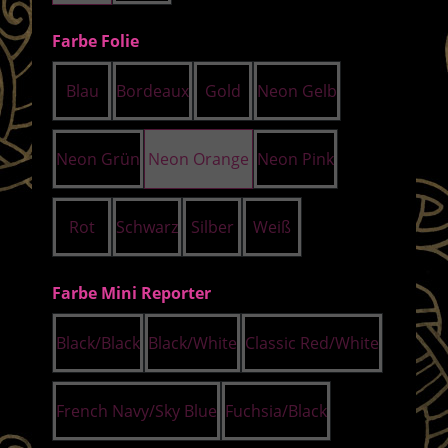
auswählen
Farbe Folie
Blau
Bordeaux
Gold
Neon Gelb
Neon Grün
Neon Orange
Neon Pink
Rot
Schwarz
Silber
Weiß
auswählen
Farbe Mini Reporter
Black/Black
Black/White
Classic Red/White
French Navy/Sky Blue
Fuchsia/Black