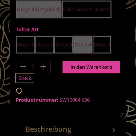
Graphit Grey/Black
Olive Green/Caramel
auswählen
Tölter Art
Motiv 1
Motiv 2
Motiv 3
Motiv 4
Motiv 5
Produkt Anzahl: Gib den gewünschten 
In den Warenkorb
Stück
Zum Merkzettel hinzufügen
Produktnummer:
SW10004.636
Beschreibung