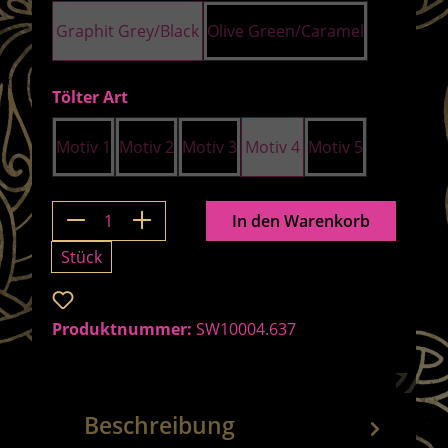
Graphit Grey/Black
Olive Green/Caramel
auswählen
Tölter Art
Motiv 1
Motiv 2
Motiv 3
Motiv 4
Motiv 5
Produkt Anzahl: Gib den gewünschten 
In den Warenkorb
Stück
Zum Merkzettel hinzufügen
Produktnummer:
SW10004.637
Beschreibung