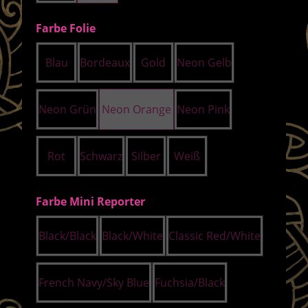
auswählen
Farbe Folie
Blau
Bordeaux
Gold
Neon Gelb
Neon Grün
Neon Orange
Neon Pink
Rot
Schwarz
Silber
Weiß
auswählen
Farbe Mini Reporter
Black/Black
Black/White
Classic Red/White
French Navy/Sky Blue
Fuchsia/Black