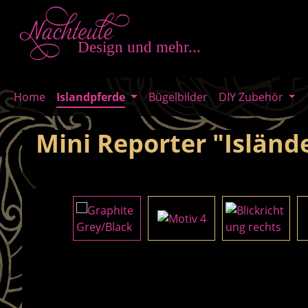
m Hauptinhalt springen
Zur Suche springen
Zur Hauptnavigation springen
Home
Islandpferde
Bügelbilder
DIY Zubehör
Mini Reporter "Isländ
Bildergalerie überspringen