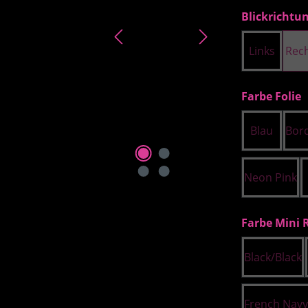
Blickrichtu
Links
Rec
a
Farbe Folie
Blau
Bor
Neon Pink
Farbe Mini 
Black/Black
French Navy