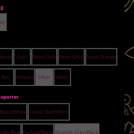
auswählen
ng
hts
uswählen
deaux
Gold
Neon Gelb
Neon Grün
Neon Orange
Rot
Schwarz
Silber
Weiß
auswählen
Reporter
Black/White
Classic Red/White
/Sky Blue
Fuchsia/Black
Graphit Grey/Black