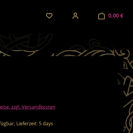
Du hast 0 Produkte auf dem Merkze
0,00 €
Ware
BagBase
is:
eise. zzgl. Versandkosten
ügbar, Lieferzeit: 5 days