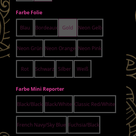
auswählen
Farbe Folie
Blau
Bordeaux
Gold
Neon Gelb
Neon Grün
Neon Orange
Neon Pink
Rot
Schwarz
Silber
Weiß
auswählen
Farbe Mini Reporter
Black/Black
Black/White
Classic Red/White
French Navy/Sky Blue
Fuchsia/Black