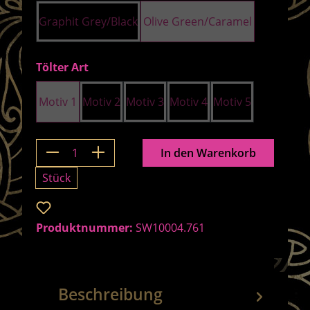
Graphit Grey/Black
Olive Green/Caramel
auswählen
Tölter Art
Motiv 1
Motiv 2
Motiv 3
Motiv 4
Motiv 5
Produkt Anzahl: Gib den gewünschten 
In den Warenkorb
Stück
Zum Merkzettel hinzufügen
Produktnummer:
SW10004.761
Beschreibung