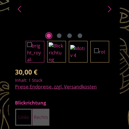
Regulärer Preis:
30,00 €
Inhalt:
1 Stück
Preise Endpreise. zzgl. Versandkosten
auswählen
Blickrichtung
Links
Rechts