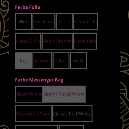
auswählen
Farbe Folie
Blau
Bordeaux
Gold
Neon Gelb
(Diese Option ist zurzeit nicht verfügbar.)
Neon Grün
Neon Orange
Neon Pink
Rot
Schwarz
Silber
Weiß
auswählen
Farbe Messenger Bag
Black/White
Bright Royal/White
Chocolate/Sand
Classic Red/White
(Diese Option ist zurzeit nich