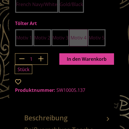
French Navy/White
Gold/Black
auswählen
Tölter Art
Motiv 1
Motiv 2
Motiv 3
Motiv 4
Motiv 5
Produkt Anzahl: Gib den gewünschten 
In den Warenkorb
Stück
Zum Merkzettel hinzufügen
Produktnummer:
SW10005.137
Beschreibung