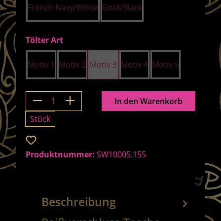
French Navy/White
Gold/Black
auswählen
Tölter Art
Motiv 1
Motiv 2
Motiv 3
Motiv 4
Motiv 5
Produkt Anzahl: Gib den gewünschten 
In den Warenkorb
Stück
Zum Merkzettel hinzufügen
Produktnummer:
SW10005.155
Beschreibung