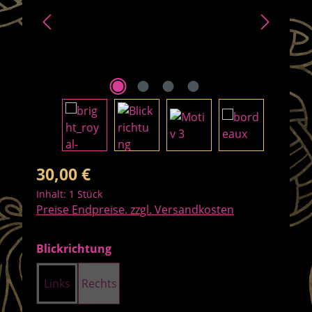
Regulärer Preis:
30,00 €
Inhalt:
1 Stück
Preise Endpreise. zzgl. Versandkosten
auswählen
Blickrichtung
Links
Rechts