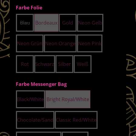
auswählen
Farbe Folie
Blau
Bordeaux
Gold
Neon Gelb
(Diese Option ist zurzeit nicht verfügbar.)
Neon Grün
Neon Orange
Neon Pink
Rot
Schwarz
Silber
Weiß
auswählen
Farbe Messenger Bag
Black/White
Bright Royal/White
Chocolate/Sand
Classic Red/White