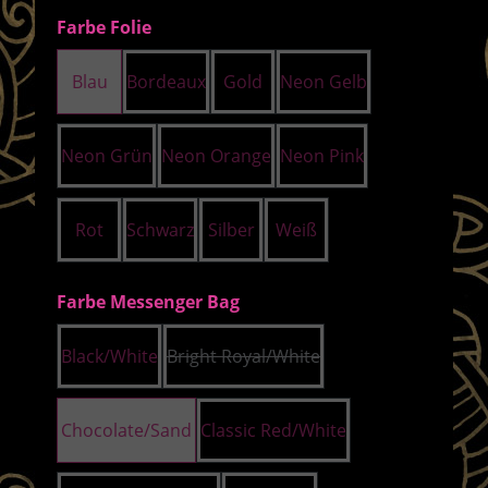
auswählen
Farbe Folie
Blau
Bordeaux
Gold
Neon Gelb
Neon Grün
Neon Orange
Neon Pink
Rot
Schwarz
Silber
Weiß
auswählen
Farbe Messenger Bag
Black/White
Bright Royal/White
(Diese Option ist zurzeit nicht ver
Chocolate/Sand
Classic Red/White