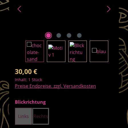
Regulärer Preis:
30,00 €
Inhalt:
1 Stück
Preise Endpreise. zzgl. Versandkosten
auswählen
Blickrichtung
Links
Rechts