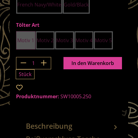
French Navy/White
Gold/Black
auswählen
Tölter Art
Motiv 1
Motiv 2
Motiv 3
Motiv 4
Motiv 5
Produkt Anzahl: Gib den gewünschten 
In den Warenkorb
Stück
Zum Merkzettel hinzufügen
Produktnummer:
SW10005.250
Beschreibung