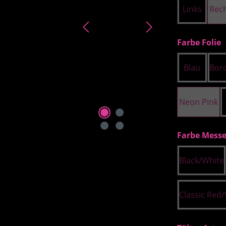
Links
Rec
a
Farbe Folie
Blau
Bor
Neon Pink
Farbe Messe
Black/White
Classic Red