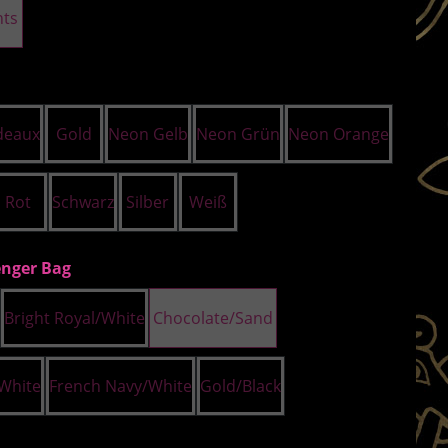
hts
uswählen
deaux
Gold
Neon Gelb
Neon Grün
Neon Orange
Rot
Schwarz
Silber
Weiß
auswählen
nger Bag
Bright Royal/White
Chocolate/Sand
/White
French Navy/White
Gold/Black