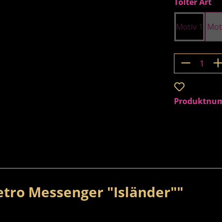
au
Tölter Art
Motiv 1
Mot
Produkt 
Zum Merkzet
Produktnu
tro Messenger "Isländer""