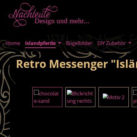
m Hauptinhalt springen
Zur Suche springen
Zur Hauptnavigation springen
Home
Islandpferde
Bügelbilder
DIY Zubehör
Retro Messenger "Isl
Bildergalerie überspringen