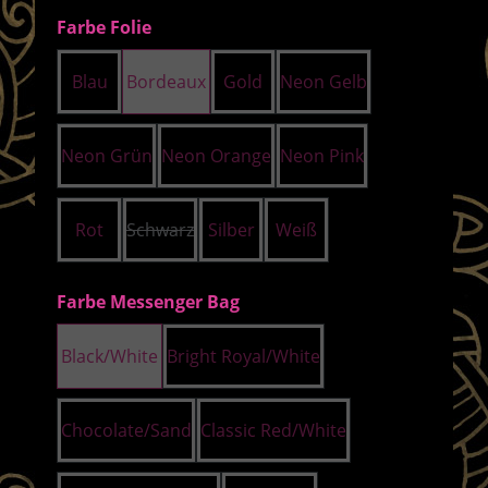
auswählen
Farbe Folie
Blau
Bordeaux
Gold
Neon Gelb
Neon Grün
Neon Orange
Neon Pink
Rot
Schwarz
Silber
Weiß
(Diese Option ist zurzeit nicht verfügbar.)
auswählen
Farbe Messenger Bag
Black/White
Bright Royal/White
Chocolate/Sand
Classic Red/White