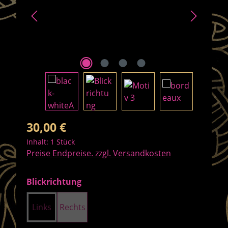
Regulärer Preis:
30,00 €
Inhalt:
1 Stück
Preise Endpreise. zzgl. Versandkosten
auswählen
Blickrichtung
Links
Rechts