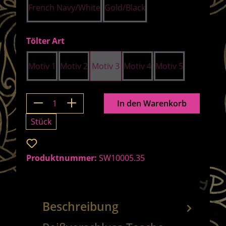
French Navy/White
Gold/Black
auswählen
Tölter Art
Motiv 1
Motiv 2
Motiv 3
Motiv 4
Motiv 5
Produkt Anzahl: Gib den gewünschten 
In den Warenkorb
Stück
Zum Merkzettel hinzufügen
Produktnummer:
SW10005.35
Beschreibung