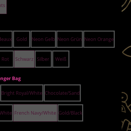
hts
uswählen
deaux
Gold
Neon Gelb
Neon Grün
Neon Orange
Rot
Schwarz
Silber
Weiß
auswählen
nger Bag
Bright Royal/White
Chocolate/Sand
Option ist zurzeit nicht verfügbar.)
/White
French Navy/White
Gold/Black