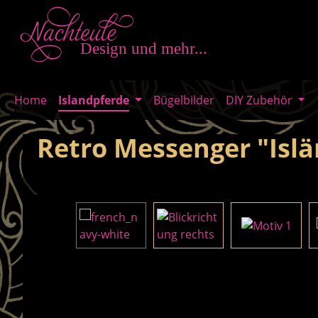
m Hauptinhalt springen
Zur Suche springen
Zur Hauptnavigation springen
Home
Islandpferde
Bügelbilder
DIY Zubehör
Retro Messenger "Isl
Bildergalerie überspringen