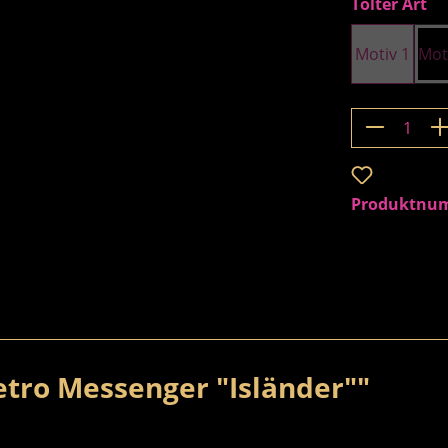
au
Tölter Art
Motiv 1
Mot
Produkt 
Zum Merkzet
Produktnu
tro Messenger "Isländer""