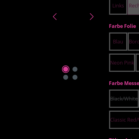
Links
Rec
a
Farbe Folie
Blau
Bor
Neon Pink
Farbe Messe
Black/White
(Diese 
Classic Red