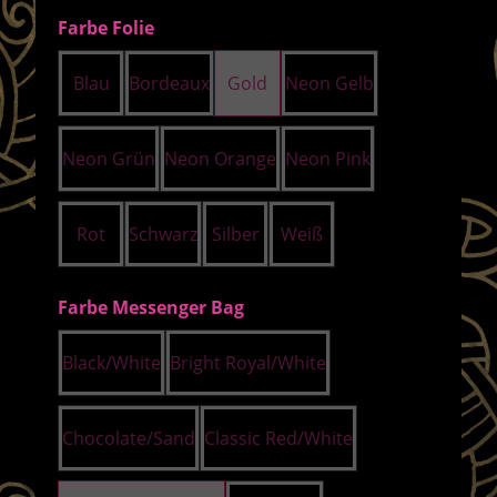
auswählen
Farbe Folie
Blau
Bordeaux
Gold
Neon Gelb
Neon Grün
Neon Orange
Neon Pink
Rot
Schwarz
Silber
Weiß
auswählen
Farbe Messenger Bag
Black/White
Bright Royal/White
Chocolate/Sand
Classic Red/White