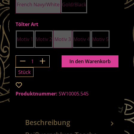
French Navy/White
Gold/Black
auswählen
Tölter Art
Motiv 1
Motiv 2
Motiv 3
Motiv 4
Motiv 5
Produkt Anzahl: Gib den gewünschten 
In den Warenkorb
Stück
Zum Merkzettel hinzufügen
Produktnummer:
SW10005.545
Beschreibung