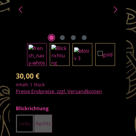
Regulärer Preis:
30,00 €
Inhalt:
1 Stück
Preise Endpreise. zzgl. Versandkosten
auswählen
Blickrichtung
Links
Rechts