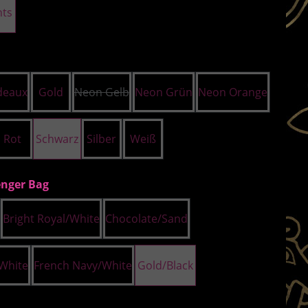
hts
uswählen
deaux
Gold
Neon Gelb
Neon Grün
Neon Orange
(Diese Option ist zurzeit nicht verfügbar.)
Rot
Schwarz
Silber
Weiß
auswählen
nger Bag
Bright Royal/White
Chocolate/Sand
Option ist zurzeit nicht verfügbar.)
/White
French Navy/White
Gold/Black