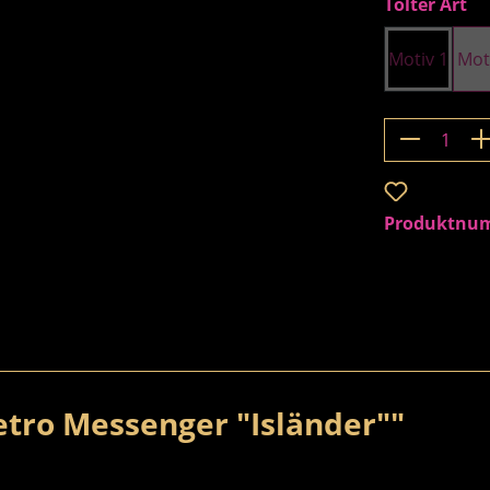
au
Tölter Art
Motiv 1
Mot
Produkt 
Zum Merkzet
Produktnu
tro Messenger "Isländer""