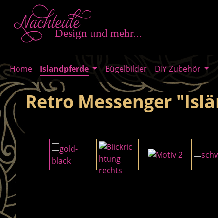
m Hauptinhalt springen
Zur Suche springen
Zur Hauptnavigation springen
Home
Islandpferde
Bügelbilder
DIY Zubehör
Retro Messenger "Isl
Bildergalerie überspringen