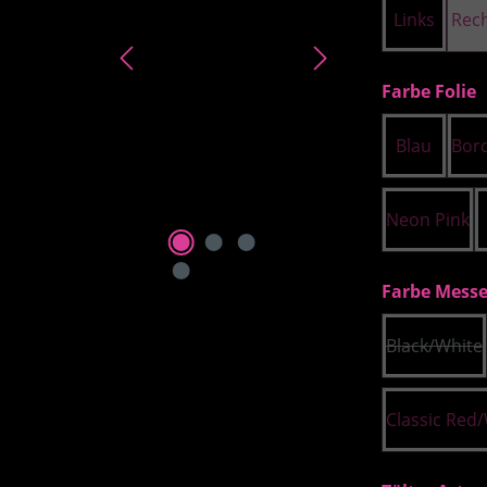
Links
Rec
a
Farbe Folie
Blau
Bor
Neon Pink
Farbe Messe
Black/White
(Diese 
Classic Red