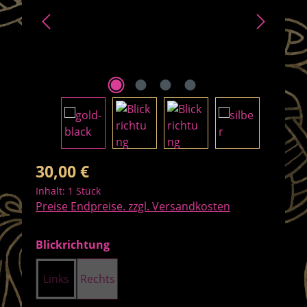
Regulärer Preis:
30,00 €
Inhalt:
1 Stück
Preise Endpreise. zzgl. Versandkosten
auswählen
Blickrichtung
Links
Rechts