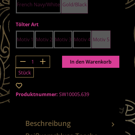
French Navy/White
Gold/Black
auswählen
Tölter Art
Motiv 1
Motiv 2
Motiv 3
Motiv 4
Motiv 5
Produkt Anzahl: Gib den gewünschten 
In den Warenkorb
Stück
Zum Merkzettel hinzufügen
Produktnummer:
SW10005.639
Beschreibung