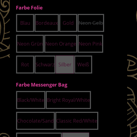
auswählen
Farbe Folie
Blau
Bordeaux
Gold
Neon Gelb
(Diese Option ist zurze
Neon Grün
Neon Orange
Neon Pink
Rot
Schwarz
Silber
Weiß
auswählen
Farbe Messenger Bag
Black/White
Bright Royal/White
Chocolate/Sand
Classic Red/White