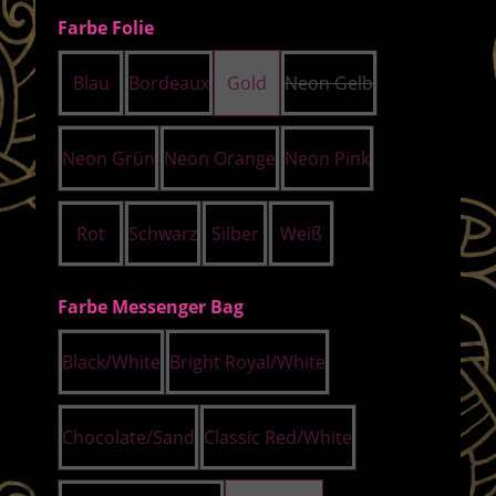
auswählen
Farbe Folie
Blau
Bordeaux
Gold
Neon Gelb
(Diese Option ist zurze
Neon Grün
Neon Orange
Neon Pink
Rot
Schwarz
Silber
Weiß
auswählen
Farbe Messenger Bag
Black/White
Bright Royal/White
Chocolate/Sand
Classic Red/White