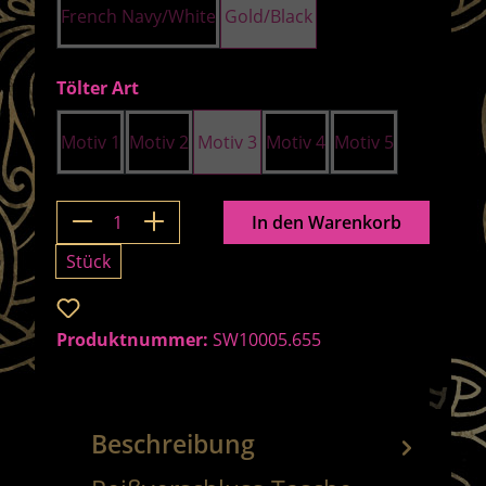
French Navy/White
Gold/Black
auswählen
Tölter Art
Motiv 1
Motiv 2
Motiv 3
Motiv 4
Motiv 5
Produkt Anzahl: Gib den gewünschten 
In den Warenkorb
Stück
Zum Merkzettel hinzufügen
Produktnummer:
SW10005.655
Beschreibung