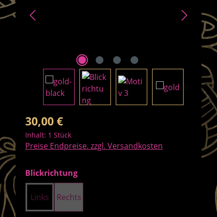
Regulärer Preis:
30,00 €
Inhalt:
1 Stück
Preise Endpreise. zzgl. Versandkosten
auswählen
Blickrichtung
Links
Rechts