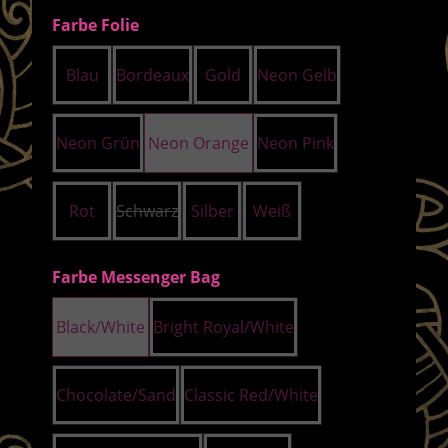
auswählen
Farbe Folie
Blau
Bordeaux
Gold
Neon Gelb
Neon Grün
Neon Orange
Neon Pink
Rot
Schwarz
Silber
Weiß
(Diese Option ist zurzeit nicht verfügbar.)
auswählen
Farbe Messenger Bag
Black/White
Bright Royal/White
Chocolate/Sand
Classic Red/White