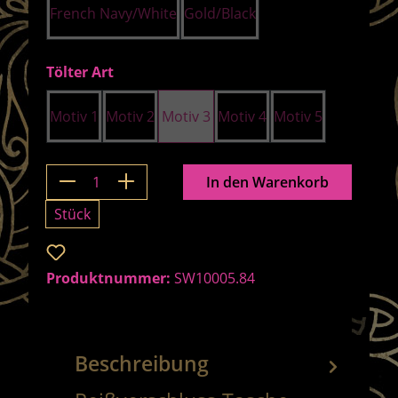
French Navy/White
Gold/Black
auswählen
Tölter Art
Motiv 1
Motiv 2
Motiv 3
Motiv 4
Motiv 5
Produkt Anzahl: Gib den gewünschten 
In den Warenkorb
Stück
Zum Merkzettel hinzufügen
Produktnummer:
SW10005.84
Beschreibung