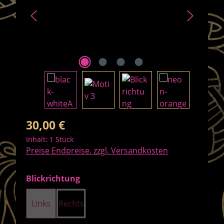
Regulärer Preis:
30,00 €
Inhalt:
1 Stück
Preise Endpreise. zzgl. Versandkosten
auswählen
Blickrichtung
Links
Rechts