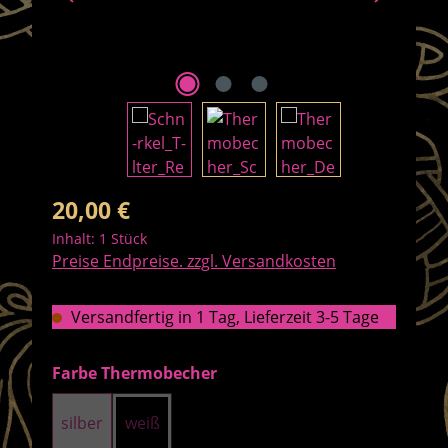
Regulärer Preis:
20,00 €
Inhalt:
1 Stück
Preise Endpreise. zzgl. Versandkosten
Versandfertig in 1 Tag, Lieferzeit 3-5 Tage
auswählen
Farbe Thermobecher
silber
weiß