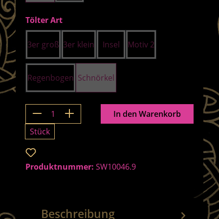
auswählen
Tölter Art
3er groß
3er klein
Insel
Motiv 2
Regenbogen
Schnörkel
Produkt Anzahl: Gib den gewünschten 
In den Warenkorb
Stück
Zum Merkzettel hinzufügen
Produktnummer:
SW10046.9
Beschreibung