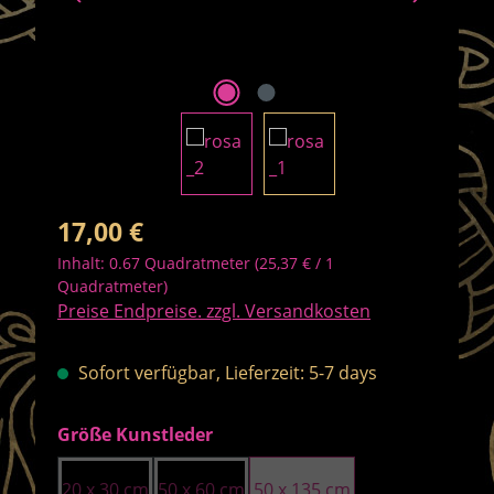
Regulärer Preis:
17,00 €
Inhalt:
0.67 Quadratmeter
(25,37 € / 1
Quadratmeter)
Preise Endpreise. zzgl. Versandkosten
Sofort verfügbar, Lieferzeit: 5-7 days
auswählen
Größe Kunstleder
20 x 30 cm
50 x 60 cm
50 x 135 cm