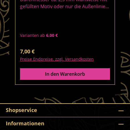
gefüllten Motiv oder nur die Außenlinien
Auch ein Wunschname ist gegen
Aufpreis möglich! Den Namen unbedingt
in der Bestellung als Kommentar
einfügen!
Varianten ab
6,00 €
Regulärer Preis:
7,00 €
Preise Endpreise. zzgl. Versandkosten
In den Warenkorb
Shopservice
Informationen