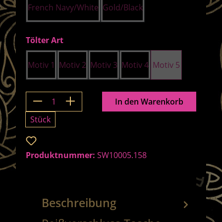
French Navy/White
Gold/Black
auswählen
Tölter Art
Motiv 1
Motiv 2
Motiv 3
Motiv 4
Motiv 5
Produkt Anzahl: Gib den gewünschten 
In den Warenkorb
Stück
Zum Merkzettel hinzufügen
Produktnummer:
SW10005.158
Beschreibung