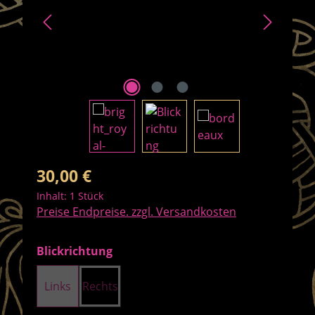
Regulärer Preis:
30,00 €
Inhalt:
1 Stück
Preise Endpreise. zzgl. Versandkosten
auswählen
Blickrichtung
Links
Rechts